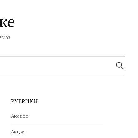
ке
вска
Найти:
РУБРИКИ
Аксиос!
Акция