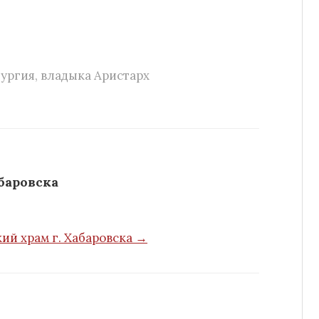
тургия
,
владыка Аристарх
баровска
ий храм г. Хабаровска →