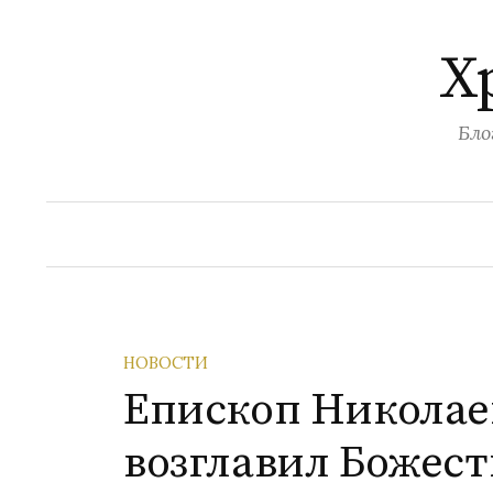
Перейти
к
Х
содержимому
Бло
НОВОСТИ
Епископ Николае
возглавил Божес