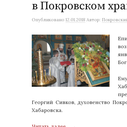
в Покровском хр
Опубликовано
12.01.2018
Автор:
Покровский
Еп
во
ян
Бог
Ем
Хаб
пр
Георгий Сивков, духовенство Покро
Хабаровска.
Читать далее… →