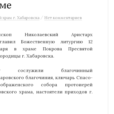
аме
/
 храм г. Хабаровска
Нет комментариев
ископ Николаевский Аристарх
зглавил Божественную литургию 12
варя в храме Покрова Пресвятой
ородицы г. Хабаровска.
у сослужили благочинный
аровского благочиния, ключарь Спасо-
еображенского собора протоиерей
вского храма, настоятели приходов г.