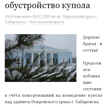
обустройство купола
Опубликовано
05.02.2018
Автор:
Покровский храм г.
/
Хабаровска
Нет комментариев
Дорогие
братья и
сестры!
Продолж
аем
публика
цию
состояни
я счёта пожертвований на возведение купола
над зданием Покровского храма г. Хабаровска.