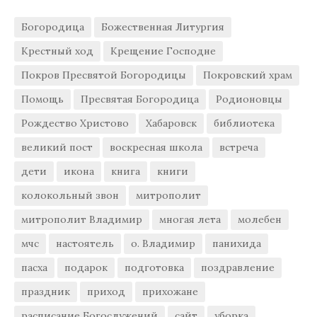
Богородица
Божественная Литургия
Крестный ход
Крещение Господне
Покров Пресвятой Богородицы
Покровский храм
Помощь
Пресвятая Богородица
Родионовцы
Рождество Христово
Хабаровск
библиотека
великий пост
воскресная школа
встреча
дети
икона
книга
книги
колокольный звон
митрополит
митрополит Владимир
многая лета
молебен
мчс
настоятель
о. Владимир
панихида
пасха
подарок
подготовка
поздравление
праздник
приход
прихожане
расписание Богослужений
сайт
уборка