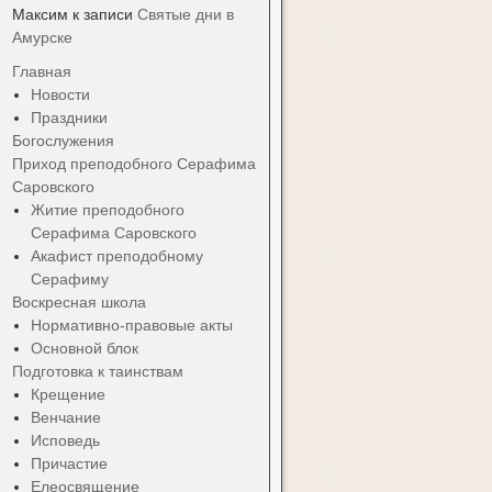
Максим
к записи
Святые дни в
Амурске
Главная
Новости
Праздники
Богослужения
Приход преподобного Серафима
Саровского
Житие преподобного
Серафима Саровского
Акафист преподобному
Серафиму
Воскресная школа
Нормативно-правовые акты
Основной блок
Подготовка к таинствам
Крещение
Венчание
Исповедь
Причастие
Елеосвящение