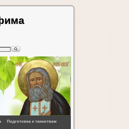
афима
а
Подготовка к таинствам