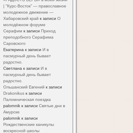
| "Курс-Восток" — православное
молодежное движение —
Хабаровский край
к записи
О
молодёжном форуме
Серафим
к записи
Приход
преподобного Серафима
Саровского
Екатерина
к записи
И в
пасмурный день бывает
радостно.
Светлана
к записи
И в
пасмурный день бывает
радостно.
Ольшанский Евгений
к записи
Drakonikus
к записи
Паломническая поездка
palomnik
к записи
Святые дни в
Амурске
palomnik
к записи
Рождественские каникулы
воскресной школы