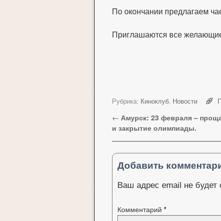
По окончании предлагаем ча
Приглашаются все желающи
Рубрика:
Киноклуб
,
Новости
П
Навигация по записям
←
Амурск: 23 февраля – прощ
и закрытие олимпиады.
Добавить комментар
Ваш адрес email не будет
Комментарий
*