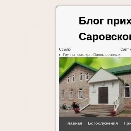
Блог при
Саровско
Ссылки
Сайт 
Группа прихода в Одноклассниках
Перейти к основному содержимому
Перейти к дополнительному содержимому
Главная
Богослужения
При