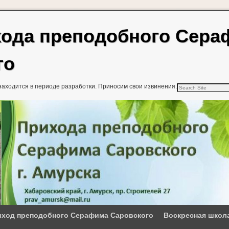
хода преподобного Сер
го
находится в периоде разработки. Приносим свои извинения.
ход преподобного Серафима Саровского
Воскресная школ