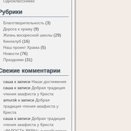
Одноклассниках
Рубрики
Благотворительность
(3)
Дорога к храму
(9)
Жизнь воскресной школы
(29)
Киноклуб
(16)
Наш проект Храма
(5)
Новости
(76)
Праздники
(31)
Свежие комментарии
саша
к записи
Наши достижения
саша
к записи
Добрая традиция
чтения акафиста у Креста
amursk
к записи
Добрая
традиция чтения акафиста у
Креста
саша
к записи
Добрая традиция
чтения акафиста у Креста
«РАДОСТЬ ВЕРЫ» в моей жизни