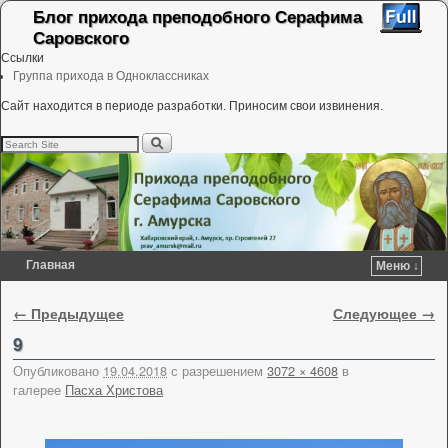
Блог прихода преподобного Серафима
Саровского
Ссылки
Группа прихода в Одноклассниках
Сайт находится в периоде разработки. Приносим свои извинения.
Главная
Меню ↓
Перейти к основному содержимому
Перейти к дополнительному содержимому
Навигация по изображениям
← Предыдущее
Следующее →
9
Опубликовано
19.04.2018
с разрешением
3072 × 4608
в
галерее
Пасха Христова