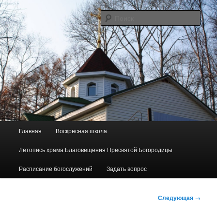
Перейти
Сайт прихода в честь Благовещения Пресвятой Богородицы пос.
Майского
к
Поис
основному
содержимому
"Родник"
Г
Главная
Воскресная школа
л
а
Летопись храма Благовещения Пресвятой Богородицы
в
н
Расписание богослужений
Задать вопрос
о
е
Н
м
Следующая
→
а
е
в