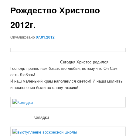
н
и
Рождество Христово
ю
г
а
2012г.
ц
и
Опубликовано
07.01.2012
я
п
о
з
Сегодня Христос родился!
а
Господь принес нам богатство любви, потому что Он Сам
п
есть Любовь!
и
И наш маленький храм наполнился светом! И наши молитвы
с
и песнопения были во славу Божию!
я
м
Колядки