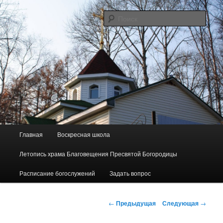
Перейти
Сайт прихода в честь Благовещения Пресвятой Богородицы пос.
Майского
к
Поис
основному
содержимому
"Родник"
Г
Главная
Воскресная школа
л
а
Летопись храма Благовещения Пресвятой Богородицы
в
н
Расписание богослужений
Задать вопрос
о
е
Н
м
←
Предыдущая
Следующая
→
а
е
в