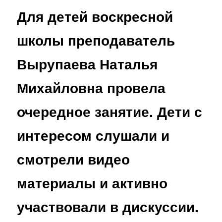
н
и
Для детей воскресной
ю
г
а
школы преподаватель
ц
и
Вырупаева Наталья
я
п
Михайловна провела
о
з
а
очередное занятие. Дети с
п
и
интересом слушали и
с
я
смотрели видео
м
материалы и активно
участвовали в дискуссии.