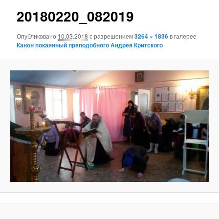
н
и
20180220_082019
ю
г
а
Опубликовано
10.03.2018
с разрешением
3264 × 1836
в галерее
ц
Канон покаянный преподобного Андрея Критского
и
я
п
о
и
з
о
б
р
а
ж
е
н
и
я
м