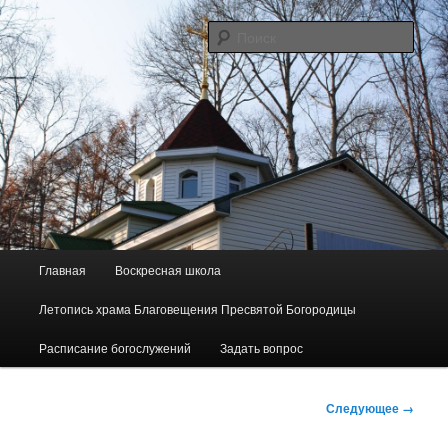
Перейти
Сайт прихода в честь Благовещения Пресвятой Богородицы пос.
Майского
к
Поис
основному
содержимому
"Родник"
Г
Главная
Воскресная школа
л
а
Летопись храма Благовещения Пресвятой Богородицы
в
н
Расписание богослужений
Задать вопрос
о
е
Н
м
Следующее →
а
е
в