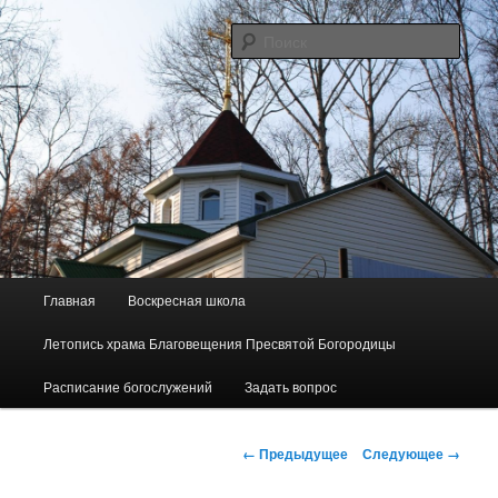
Перейти
Сайт прихода в честь Благовещения Пресвятой Богородицы пос.
Майского
к
Поис
основному
содержимому
"Родник"
Г
Главная
Воскресная школа
л
а
Летопись храма Благовещения Пресвятой Богородицы
в
н
Расписание богослужений
Задать вопрос
о
е
Н
м
← Предыдущее
Следующее →
а
е
в