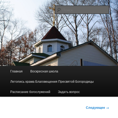
Перейти
Сайт прихода в честь Благовещения Пресвятой Богородицы пос.
Майского
к
Поис
основному
содержимому
"Родник"
Г
Главная
Воскресная школа
л
а
Летопись храма Благовещения Пресвятой Богородицы
в
н
Расписание богослужений
Задать вопрос
о
е
Н
м
Следующее →
а
е
в