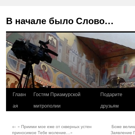
В начале было Слово…
Перейти
Главн
Гостям Приамурской
Подарите
к
ая
митрополии
друзьям
содержимому
←
» Приими мое еже от скверных устен
Боже велик
приносимое Тебе моление…»
Заявление П