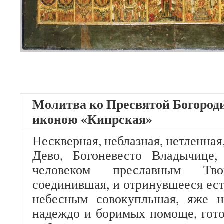
Молитва ко Пресвятой Богороди
иконою «Кипрская»
Нескверная, неблазная, нетленная,
Дево, Богоневесто Владычице
человеком преславным Тво
соединившая, и отринувшееся ест
небесным совокупльшая, яже 
надеждо и боримых помоще, гото