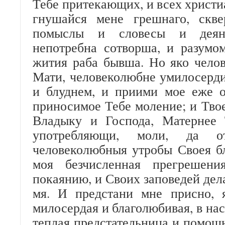
Тебе притекающих, и всех христ
гнушайся мене грешнаго, скве
помыслы и словесы и деян
непотребна сотворша, и разумо
жития раба бывша. Но яко чело
Мати, человеколюбне умилосерд
и блуднем, и приими мое еже о
приносимое Тебе моление; и Тво
Владыку и Господа, Матернее 
употребляющи, моли, да о
человеколюбныя утробы Своея бл
моя безчисленная прегрешени
покаянию, и Своих заповедей дел
мя. И предстани мне присно, 
милосердая и благолюбивая, в на
теплая предстательница и помощ