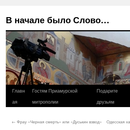
В начале было Слово…
Перейти
Главн
Гостям Приамурской
Подарите
к
ая
митрополии
друзьям
содержимому
←
Фрау «Черная смерть» или «Дуськин взвод»
Одесская ха