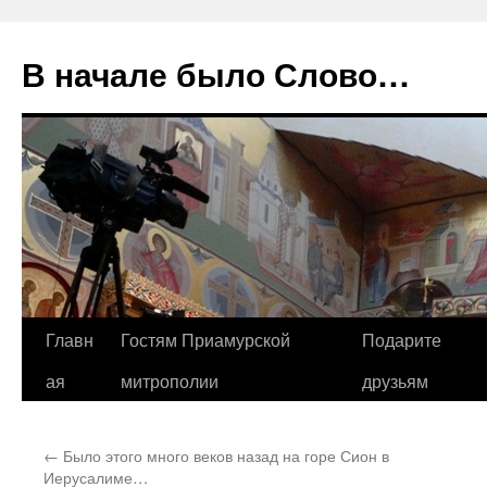
В начале было Слово…
Перейти
Главн
Гостям Приамурской
Подарите
к
ая
митрополии
друзьям
содержимому
←
Было этого много веков назад на горе Сион в
Иерусалиме…