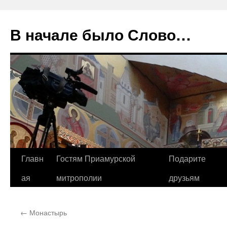
В начале было Слово…
Перейти
Главн
Гостям Приамурской
Подарите
к
ая
митрополии
друзьям
содержимому
←
Монастырь