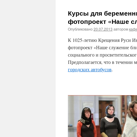
Курсы для беременн
фотопроект «Наше с
Опубликовано
20.07.2013
автором
каф
К 1025-летию Крещения Руси И
фотопроект «Наше служение бл
социального и просветительско
Предполагается, что в течении 
городских автобусов
.