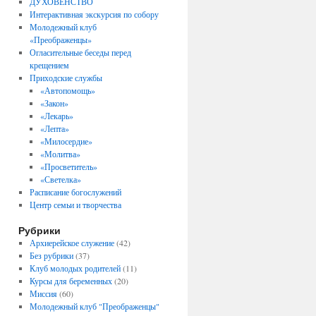
ДУХОВЕНСТВО
Интерактивная экскурсия по собору
Молодежный клуб
«Преображенцы»
Огласительные беседы перед
крещением
Приходские службы
«Автопомощь»
«Закон»
«Лекарь»
«Лепта»
«Милосердие»
«Молитва»
«Просветитель»
«Светелка»
Расписание богослужений
Центр семьи и творчества
Рубрики
Архиерейское служение
(42)
Без рубрики
(37)
Клуб молодых родителей
(11)
Курсы для беременных
(20)
Миссия
(60)
Молодежный клуб "Преображенцы"