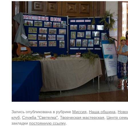
Запись опубликована в рубрике
Миссия
,
Наша община
,
Ново
клуб
,
Служба "Светелка"
,
Творческая мастерская
,
Центр семь
закладки
постоянную ссылку
.