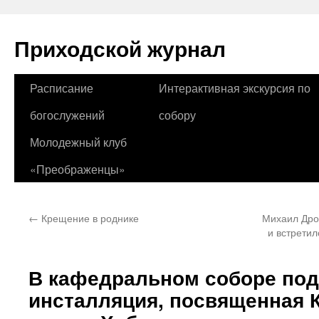
Приходской журнал
Перейти
Расписание
Интерактивная экскурсия по
к
богослужений
собору
содержимому
Молодежный клуб
«Преображенцы»
←
Крещение в роднике
Михаил Дро
и встретил
В кафедральном соборе под
инсталляция, посвященная 