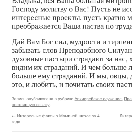
Владыка, вся Ваша большая митроп
Господу молитву о Вас! Пусть не и
интересные проекты, пусть кратно 
преображается Ваша паства по труд
Дай Вам Бог сил, мудрости и терпен
забывать слов Преподобного Силуа
духовные пастыри страдают за нас, 
видим их страданий. И чем больше 
больше ему страданий. И мы, овцы,
это, и любить, и почитать своих пас
Запись опубликована в рубрике
Архиерейское служение
,
Пра
постоянную ссылку
.
←
Интересные факты о Маминой школе за 4
Литер
года