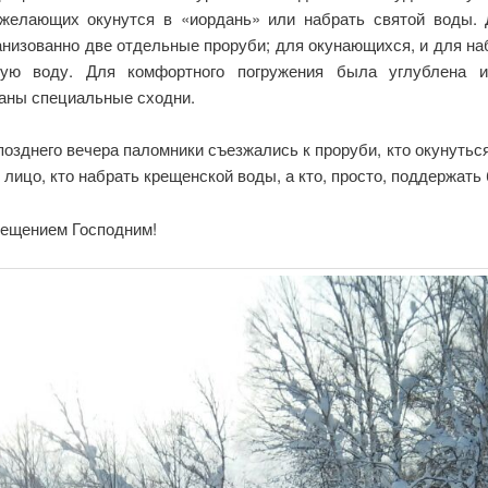
 желающих окунутся в «иордань» или набрать святой воды. 
анизованно две отдельные проруби; для окунающихся, и для н
кую воду. Для комфортного погружения была углублена и
аны специальные сходни.
его вечера паломники съезжались к проруби, кто окунуться,
лицо, кто набрать крещенской воды, а кто, просто, поддержать 
нием Господним!