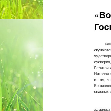
о
е
«Во
м
е
Го
н
ю
Каждый 
окунаютс
чудотвор
суеверия
Великой 
Николая 
в том, ч
Богоявле
опасных с
В этом
админист