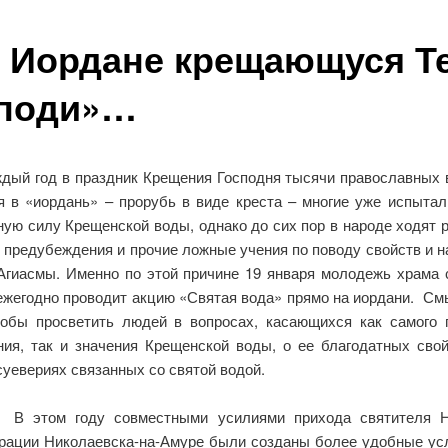
 Иордане крещающуся Те
споди»…
год в праздник Крещения Господня тысячи православных 
я в «иордань» – прорубь в виде креста – многие уже испытал
ную силу Крещенской воды, однако до сих пор в народе ходят 
, предубеждения и прочие ложные учения по поводу свойств и н
Агиасмы. Именно по этой причине 19 января молодежь храма 
ежегодно проводит акцию «Святая вода» прямо на иордани. См
тобы просветить людей в вопросах, касающихся как самого 
ния, так и значения Крещенской воды, о ее благодатных свой
уевериях связанных со святой водой.
 году совместными усилиями прихода святителя Ни
рации Николаевска-на-Амуре были созданы более удобные ус