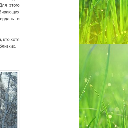
Для этого
абирающих
ордань и
 кто хотя
близких.