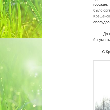
горожан,
было орг
Крещенс
оборудов
До поздн
бы умыть 
С Креще