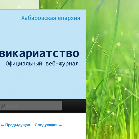
Поиск
Н
←
Предыдущая
Следующая
→
а