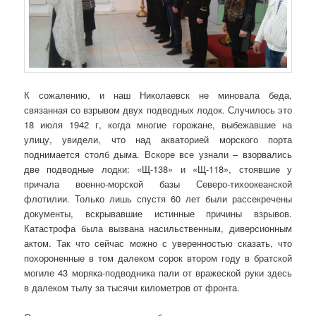
К сожалению, и наш Николаевск не миновала беда,
связанная со взрывом двух подводных лодок. Случилось это
18 июля 1942 г, когда многие горожане, выбежавшие на
улицу, увидели, что над акваторией морского порта
поднимается столб дыма. Вскоре все узнали – взорвались
две подводные лодки: «Щ-138» и «Щ-118», стоявшие у
причала военно-морской базы Северо-тихоокеанской
флотилии. Только лишь спустя 60 лет были рассекречены
документы, вскрывавшие истинные причины взрывов.
Катастрофа была вызвана насильственным, диверсионным
актом. Так что сейчас можно с уверенностью сказать, что
похороненные в том далеком сорок втором году в братской
могиле 43 моряка-подводника пали от вражеской руки здесь
в далеком тылу за тысячи километров от фронта.