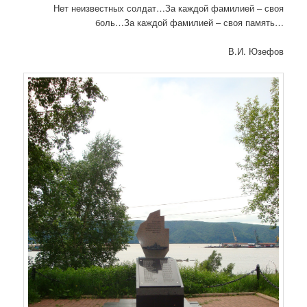
а
Нет неизвестных солдат…За каждой фамилией – своя
п
боль…За каждой фамилией – своя память…
и
с
В.И. Юзефов
я
м