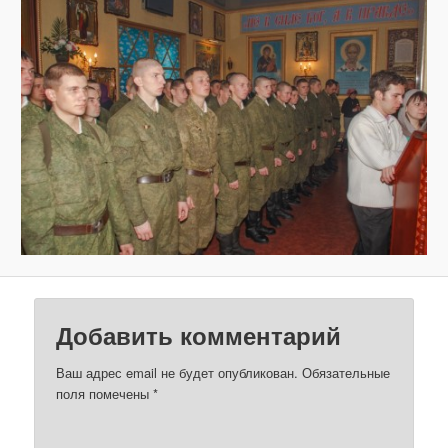
о
и
з
о
б
р
а
ж
е
н
и
я
м
Добавить комментарий
Ваш адрес email не будет опубликован.
Обязательные
поля помечены
*