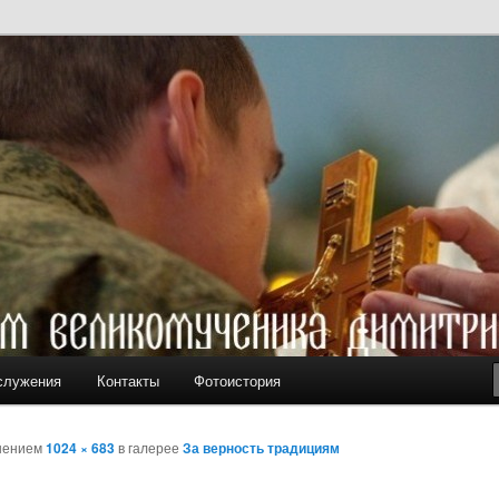
ам вмч. Димитрия Солунского
служения
Контакты
Фотоистория
шением
1024 × 683
в галерее
За верность традициям