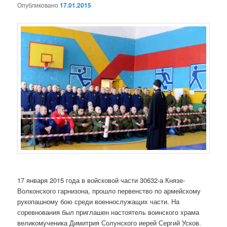
о
Опубликовано
17.01.2015
з
а
п
и
с
я
м
17 января 2015 года в войсковой части 30632-а Князе-
Волконского гарнизона, прошло первенство по армейскому
рукопашному бою среди военнослужащих части. На
соревнования был приглашен настоятель воинского храма
великомученика Димитрия Солунского иерей Сергий Усков.