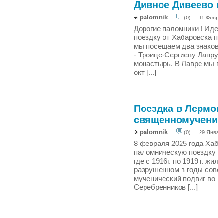
Дивное Дивеево в
palomnik
(0)
11 Февр
Дорогие паломники ! Ид
поездку от Хабаровска п
мы посещаем два знаков
- Троице-Сергиеву Лавр
монастырь. В Лавре мы 
окт [...]
Поездка в Лермо
священномученик
palomnik
(0)
29 Янва
8 февраля 2025 года Ха
паломническую поездку 
где с 1916г. по 1919 г. 
разрушенном в годы сов
мученический подвиг во
Серебренников [...]