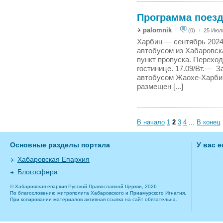
Программа поезд
palomnik
(0)
25 Июля
Харбин — сентябрь 2024 
автобусом из Хабаровска
пункт пропуска. Перехо
гостинице. 17.09/Вт.— З
автобусом Жаохе-Харбин 
размещен [...]
В начало
1
2
3
4
...
В конец
Основные разделы портала
У вас 
Хабаровская Епархия
Блогосфера
© Хабаровская епархия Русской Православной Церкви, 2026
По благословению митрополита Хабаровского и Приамурского Игнатия.
При копировании материалов активная ссылка на сайт обязательна.