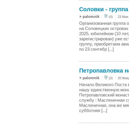
Соловки - группа
palomnik
(0)
23 Мая 
Организованная группа 
на Соловецких островах 
2025, юбилейном (10 лет
зарегистрирован) уже ес
группу, приобретаем ав
по 23 сентябр [...]
Петропавловка 
palomnik
(0)
20 Февр
Начало Великого Поста 
нашу единственную мон
Петропавловский монаст
службу : Масленичная с
Масленичная, она же мя
субботняя [...]