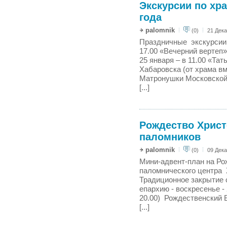
Экскурсии по хра
года
palomnik
(0)
21 Дека
Праздничные экскурсии н
17.00 «Вечерний вертеп»
25 января – в 11.00 «Та
Хабаровска (от храма в
Матронушки Московской 
[...]
Рождество Христ
паломников
palomnik
(0)
09 Дека
Мини-адвент-план на Ро
паломнического центра 
Традиционное закрытие 
епархию - воскресенье - 
20.00) Рождественский В
[...]