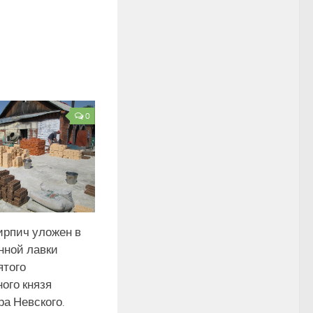
0
ирпич уложен в
нной лавки
ятого
ого князя
а Невского.