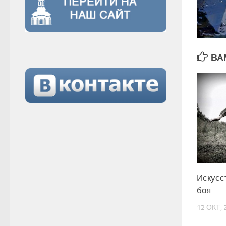
ВА
Искусс
боя
12 ОКТ, 