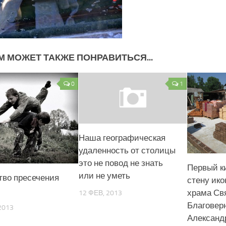
М МОЖЕТ ТАКЖЕ ПОНРАВИТЬСЯ...
0
1
Наша географическая
удаленность от столицы
это не повод не знать
Первый к
или не уметь
тво пресечения
стену ико
храма Св
12 ФЕВ, 2013
Благоверн
2013
Александр