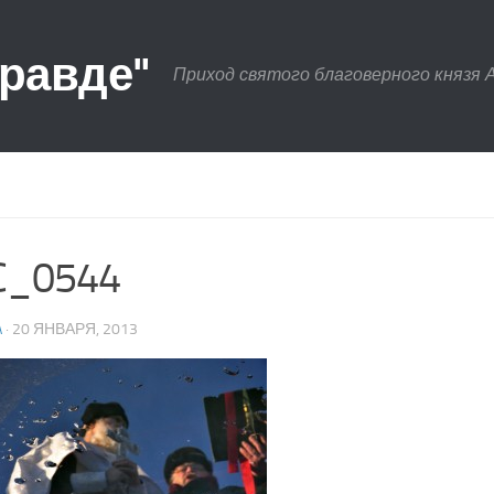
правде"
Приход святого благоверного князя 
C_0544
A
· 20 ЯНВАРЯ, 2013