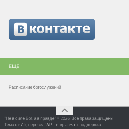
ЕЩЁ
Расписание богослужений
"Не в силе Бог, а в правде" © 2026. Все права защищены.
Тема от:
Alx
, перевел
WP-Templates.ru
, поддержка