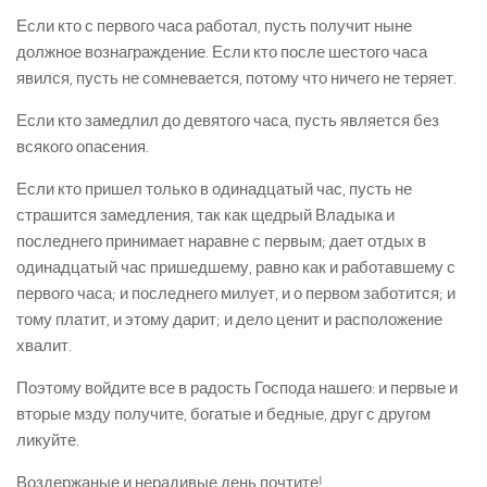
Если кто с первого часа работал, пусть получит ныне
должное вознаграждение. Если кто после шестого часа
явился, пусть не сомневается, потому что ничего не теряет.
Если кто замедлил до девятого часа, пусть является без
всякого опасения.
Если кто пришел только в одинадцатый час, пусть не
страшится замедления, так как щедрый Владыка и
последнего принимает наравне с первым; дает отдых в
одинадцатый час пришедшему, равно как и работавшему с
первого часа; и последнего милует, и о первом заботится; и
тому платит, и этому дарит; и дело ценит и расположение
хвалит.
Поэтому войдите все в радость Господа нашего: и первые и
вторые мзду получите, богатые и бедные, друг с другом
ликуйте.
Воздержаные и нерадивые день почтите!