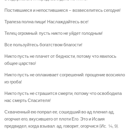
Постившиеся и непостившиеся – возвеселитесь сегодня!
Трапеза полна пищи! Наслаждайтесь все!
Телец огромный: пусть никто не уйдет голодным!
Все пользуйтесь богатством благости!
Никто пусть не плачет от бедности, потому что явилось
общее царство!
Никто пусть не оплакивает согрешений: прощение возсияло
из гроба!
Никто пусть не страшится смерти, потому что освободила
нас смерть Спасителя!
Схваченный ею попрал ее, сошедший во ад пленил ад,
огорчил его, вкусившего от плоти Его. Это и Исаия
предвидел, когда взывал: ад, говорит, огорчися (Ис. 14, 9).