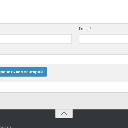
Email
*
mes.ru
.