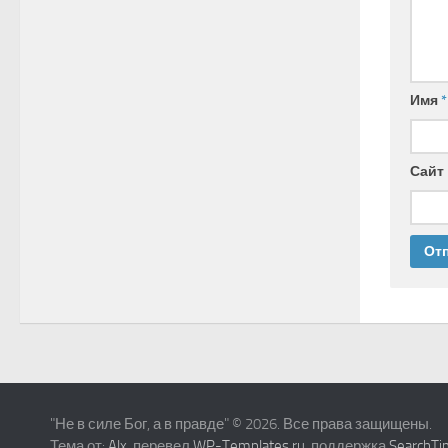
Имя
*
Сайт
"Не в силе Бог, а в правде" © 2026. Все права защищены.
Тема от:
Alx
, перевел
WP-Templates.ru
, поддержка
SearchTi