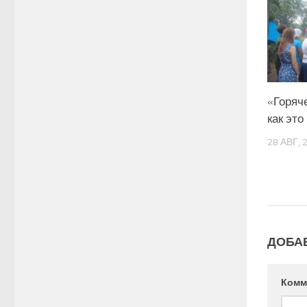
«Горяче
как это
28 АВГ, 
ДОБА
Комм