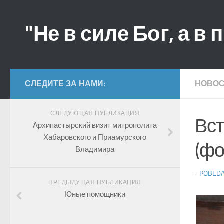
"Не в силе Бог, а в 
СЛЕДИТЕ ЗА НАМИ:
НОВО
СЛЕДУЮЩАЯ ПУБЛИКАЦИЯ
Вст
Архипастырский визит митрополита
Хабаровского и Приамурского
(фо
Владимира
-
POBED
ПРЕДЫДУЩАЯ ПУБЛИКАЦИЯ
Юные помощники