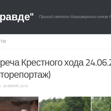
правде"
Приход святого благоверного князя 
СТИ
реча Крестного хода 24.06.2
торепортаж)
A
· 28 ИЮНЯ, 2016