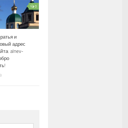
0
ратья и
Новый адрес
йта: alnev-
обро
ть!
8