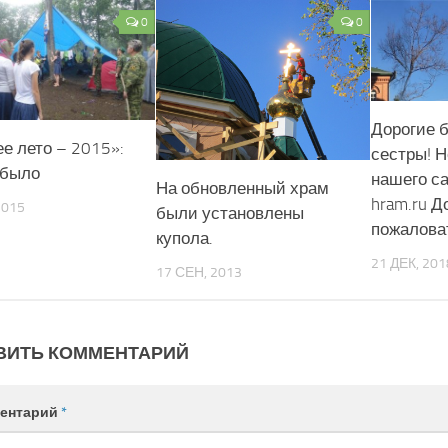
0
0
Дорогие б
е лето – 2015»:
сестры! 
 было
нашего са
На обновленный храм
hram.ru Д
2015
были установлены
пожалова
купола.
21 ДЕК, 201
17 СЕН, 2013
ВИТЬ КОММЕНТАРИЙ
ентарий
*