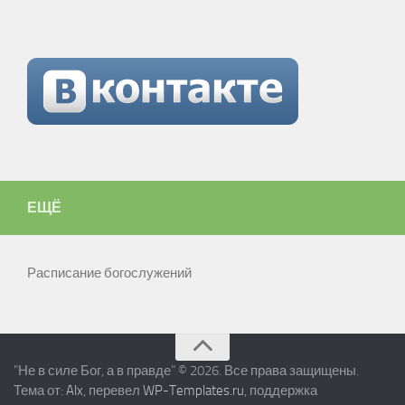
ЕЩЁ
Расписание богослужений
"Не в силе Бог, а в правде" © 2026. Все права защищены.
Тема от:
Alx
, перевел
WP-Templates.ru
, поддержка