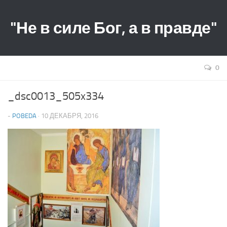
"Не в силе Бог, а в правде"
0
_dsc0013_505x334
-
POBEDA
· 10 ДЕКАБРЯ, 2016