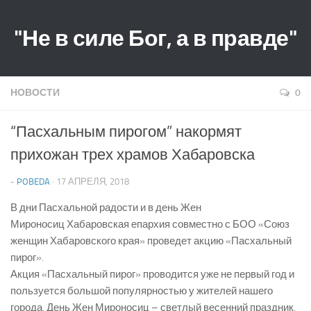
"Не в силе Бог, а в правде"
НОВОСТИ
0
“Пасхальным пирогом” накормят
прихожан трех храмов Хабаровска
-
POBEDA
· 17 АПРЕЛЯ, 2018
В дни Пасхальной радости и в день Жен
Мироносиц
Хабаровская
епархи
я
совместно с
БОО «Союз
женщин Хабаровского края» проведет акцию «Пасхальный
пирог».
Акция «Пасхальный пирог» проводится уже не первый год и
пользуется большой популярностью у жителей нашего
города. День Жен Мироносиц – светлый весенний праздник,