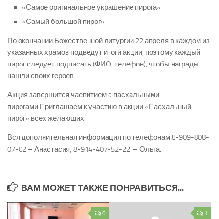
«Самое оригинальное украшение пирога»
«Самый большой пирог»
По окончании Божественной литургии
22 апреля
в каждом из
указанных храмов подведут итоги акции, поэтому
каждый
пирог
следует подписать (ФИО, тел
ефон
), чтобы награды
нашли своих героев.
Акция завершится
чаепити
ем
с пасхальными
пирогами
.
Приг
лашаем к участию в
акции
«Пасхальный
пирог»
всех желающих.
Вся дополнительная информация по телефонам:
8-909-808-
07-02
–
Анастасия;
8-914-407-52-22
–
Ольга.
ВАМ МОЖЕТ ТАКЖЕ ПОНРАВИТЬСЯ...
0
1