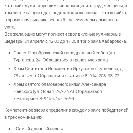
который служит хорошим поводом оценить труд женщины, в
том числе на приходах, ведь каждая женщина – это хозяйка,
а ароматная выпечка всегда
была символом домашнего
уюта.
Все желающие могут принести свои вкусные кулинарные
шедевры
21 апреля с 12.00 до 17.00
в
три
храма Хабаровска:
Спасо
-Преображенский кафедральный собор (
ул.
Тургенева,
24
).
Обращаться в трапезную храма.
Х
рам Святителя Иннокентия Иркутско
го (Тургенева, д.
73 лит.
«Б»).
Обращаться к Татьяне
8-914-208-98-72.
Х
рам святого благоверного князя Александра
Невского
(
ул. Ясная
, 24А
24
А
).
Обращаться
к
Екатерине
8-914-414-25-99.
Компетентное жюри определит
в каждом храме
победителей
в трех номинациях:
«Самый длинный пирог»