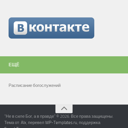
ЕЩЁ
Расписание богослужений
"Не в силе Бог, а в правде" © 2026. Все права защищены.
Тема от:
Alx
, перевел
WP-Templates.ru
, поддержка