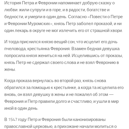
История Петра и Февронии напоминает добрую сказку о
любви: жили супруги и в горе, и в радости, богатстве и
бедности, и умерли в один день. Согласно «Повести о Петре
и Февронии Муромских», князь Петр заболел проказой, и ни
один лекарь в округе не мог излечить его от страшной хвори.
И тогда приснился князю вещий сон, что исцелит его дочь
пчеловода, крестьянка Феврония. Взамен бедная девушка
попросила князя жениться на ней. Исцелившись от проказы,
князь Петр не сдержал своего слова и не взял Февронию в
жены.
Когда проказа вернулась во второй раз, князь снова
обратился за помощью к крестьянке, а когда та исцелила его
вновь, он взял девушку в жены и не пожалел об этом —
Феврония и Петр правили долго и счастливо, и ушли в мир
иной в один день.
В 1547 году Петр и Феврония были канонизированы
православной церковью, а прихожане начали молиться о