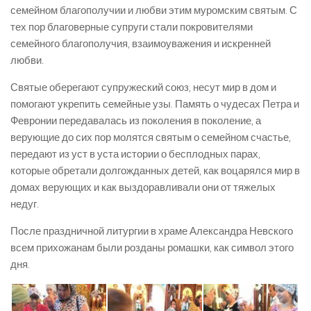
семейном благополучии и любви этим муромским святым. С
тех пор благоверные супруги стали покровителями
семейного благополучия, взаимоуважения и искренней
любви.
Святые оберегают супружеский союз, несут мир в дом и
помогают укрепить семейные узы. Память о чудесах Петра и
Февронии передавалась из поколения в поколение, а
верующие до сих пор молятся святым о семейном счастье,
передают из уст в уста истории о бесплодных парах,
которые обретали долгожданных детей, как воцарялся мир в
домах верующих и как выздоравливали они от тяжелых
недуг.
После праздничной литургии в храме Александра Невского
всем прихожанам были розданы ромашки, как символ этого
дня.