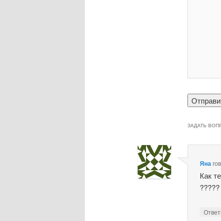
ЗАДАТЬ ВОП
Яна
го
Как т
?????
Отве