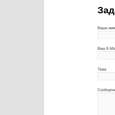
о
Зад
е
м
е
н
Ваше имя
ю
Ваш E-Mai
Тема
Сообщен