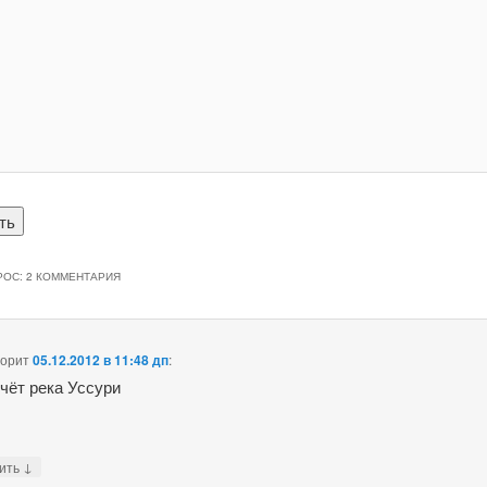
РОС
: 2 КОММЕНТАРИЯ
ворит
05.12.2012 в 11:48 дп
:
ечёт река Уссури
↓
тить