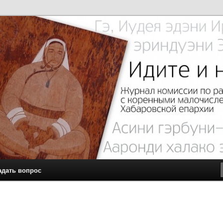
с малочисленными коренными народами Севера Хабаровской
чите…
адать вопрос