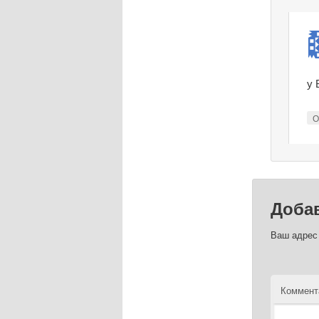
у 
О
Доба
Ваш адрес 
Коммент