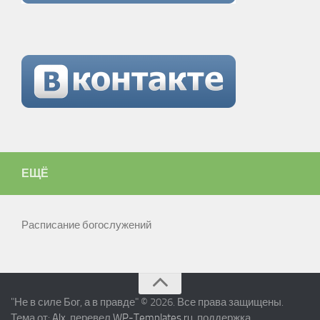
ЕЩЁ
Расписание богослужений
"Не в силе Бог, а в правде" © 2026. Все права защищены.
Тема от:
Alx
, перевел
WP-Templates.ru
, поддержка