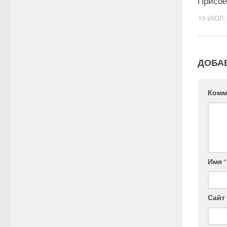
Присое
19 ИЮЛ,
ДОБА
Комм
Имя
*
Сайт