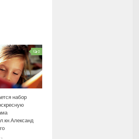
0
ется набор
оскресную
ама
ел.кн.Александ
го
13