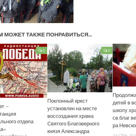
М МОЖЕТ ТАКЖЕ ПОНРАВИТЬСЯ...
0
0
Продолжа
Поклонный крест
детей в в
ет –
установлен на месте
школу хр
танция
воссоздания храма
св.благ.в
льного отдела
Святого Благоверного
ра Невско
а».
князя Александра
23 СЕН, 20