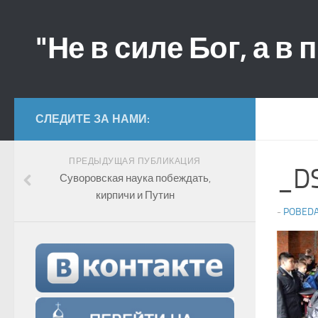
"Не в силе Бог, а в 
СЛЕДИТЕ ЗА НАМИ:
ПРЕДЫДУЩАЯ ПУБЛИКАЦИЯ
_D
Суворовская наука побеждать,
кирпичи и Путин
-
POBED