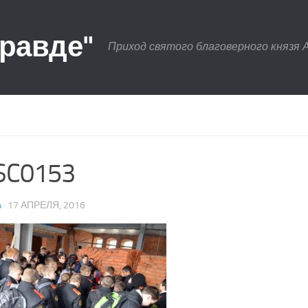
правде"
Приход святого благоверного князя 
SC0153
A
· 17 АПРЕЛЯ, 2016