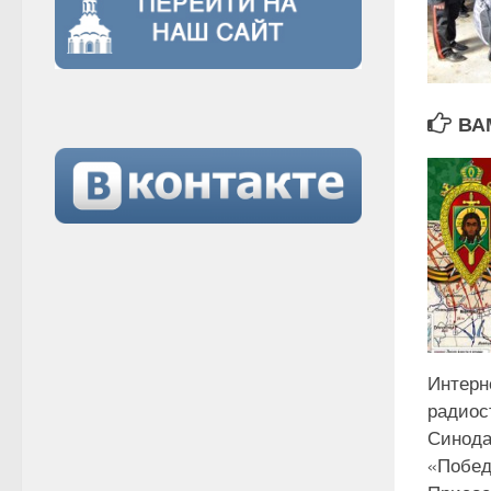
ВА
Интерн
радиос
Синода
«Побед