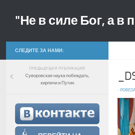
"Не в силе Бог, а в 
СЛЕДИТЕ ЗА НАМИ:
ПРЕДЫДУЩАЯ ПУБЛИКАЦИЯ
_D
Суворовская наука побеждать,
кирпичи и Путин
-
POBED