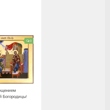
0
ещением
й Богородицы!