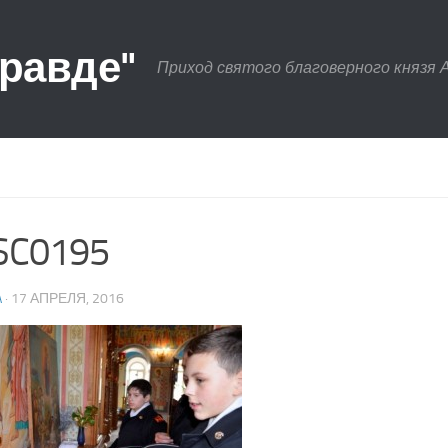
правде"
Приход святого благоверного князя 
SC0195
A
· 17 АПРЕЛЯ, 2016