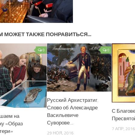
М МОЖЕТ ТАКЖЕ ПОНРАВИТЬСЯ...
0
0
Русский Архистратиг.
Слово об Александре
С Благов
Васильевиче
шаем на
Пресвято
Суворове…
ку «Образ
7 АПР, 2016
тери»
29 НОЯ, 2016