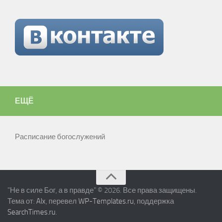
ЕЩЁ
Расписание богослужений
"Не в силе Бог, а в правде" © 2026. Все права защищены.
Тема от:
Alx
, перевел
WP-Templates.ru
, поддержка
SearchTimes.ru
.