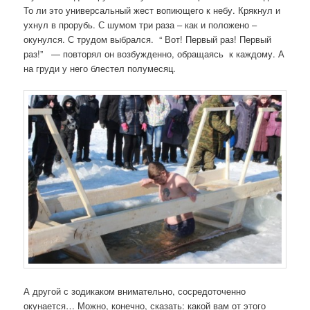
я
То ли это универсальный жест вопиющего к небу. Крякнул и
п
ухнул в прорубь. С шумом три раза – как и положено –
о
окунулся. С трудом выбрался. “ Вот! Первый раз! Первый
з
раз!” — повторял он возбужденно, обращаясь к каждому. А
а
на груди у него блестел полумесяц.
п
и
с
я
м
А другой с зодикаком внимательно, сосредоточенно
окунается… Можно, конечно, сказать: какой вам от этого