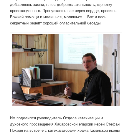
я
добавляешь жизни, плюс доброжелательность, щепотку
п
провокационного. Пропускаешь все через сердце, просишь
о
Божией помощи и молишься, молишься… Вот и весь
з
секретный рецепт хорошей огласительной беседы.
а
п
и
с
я
м
Им поделился руководитель Отдела катехизации и
духовного просвещения Хабаровской епархии иерей Стефан
Нохрин на встрече с катехизаторами храма Казанской иконы