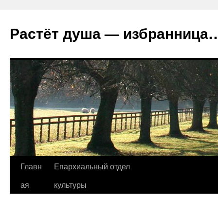
Растёт душа — избранница
Перейти
Главн
Епархиальный отдел
к
ая
культуры
содержимому