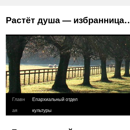
Растёт душа — избранница
Перейти
Главн
Епархиальный отдел
к
ая
культуры
содержимому