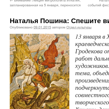
запланированная на 5 января, переносится
событий фес
Наталья Пошина: Спешите в
Опубликовано
09.01.2015
автором
Отдел культуры
13 января в
краеведческ
Гродекова 
работ даль
художников
тема, объе
произведени
подчеркнута
совместного
творческог