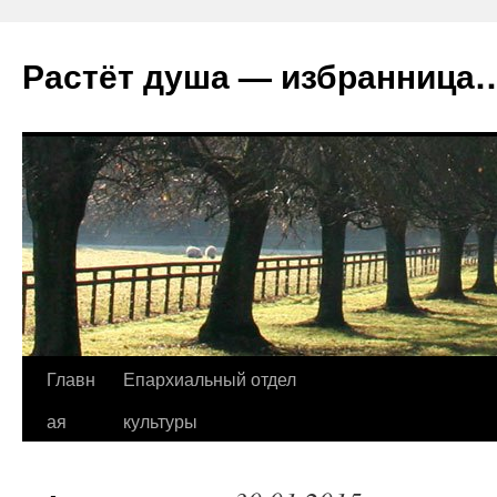
Растёт душа — избранница
Перейти
Главн
Епархиальный отдел
к
ая
культуры
содержимому