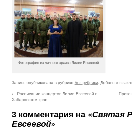
Фотография из личного архива Лилии Евсеевой
Запись опубликована в рубрике
Без рубрики
. Добавьте в зак
←
Расписание концертов Лилии Евсеевой в
Презен
Хабаровском крае
3 комментария на «
Святая Р
Евсеевой
»