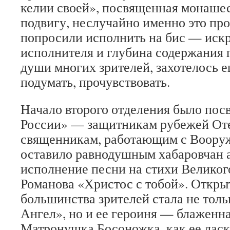
келии своей», посвященная монаше
подвигу, неслучайно именно это пр
попросили исполнить на бис — иск
исполнителя и глубина содержания 
души многих зрителей, захотелось е
подумать, прочувствовать.
Начало второго отделения было пос
России» — защитникам рубежей Оте
священникам, работающим с Воору
оставило равнодушным хабаровчан 
исполнение песни на стихи Великог
Романова «Христос с тобой». Откры
большинства зрителей стала не тол
Ангел», но и ее героиня — блаженн
Матронушка Босоножка, как ее лас