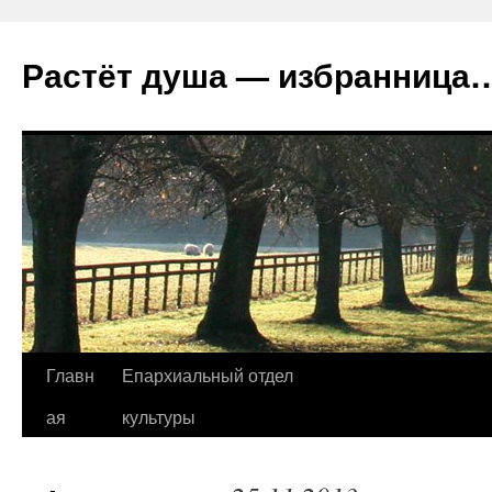
Растёт душа — избранница
Перейти
Главн
Епархиальный отдел
к
ая
культуры
содержимому