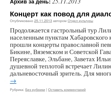
25.11.2013
Архив за день:
Концерт как повод для диал
Опубликовано
25.11.2013
автором
Отдел культуры
Продолжается гастрольный тур Лил
населенным пунктам Хабаровского к
прошли концерты православной пев
Бикине, Вяземском и Советской Гав
Переяславке, Эльбане, Заветах Ильи
душевной теплотой встречает Лили
дальневосточный зритель. Для мно
→
Рубрика:
Без рубрики
|
Оставить комментарий