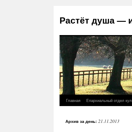
Растёт душа — 
Главная
Епархиальный отдел кул
Перейти
к
21.11.2013
Архив за день:
содержимому