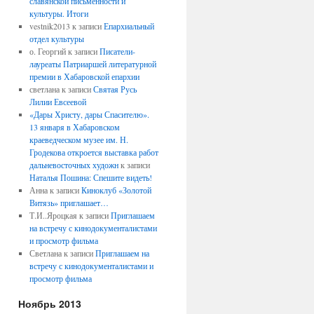
славянской письменности и
культуры. Итоги
vestnik2013
к записи
Епархиальный
отдел культуры
о. Георгий
к записи
Писатели-
лауреаты Патриаршей литературной
премии в Хабаровской епархии
светлана
к записи
Святая Русь
Лилии Евсеевой
«Дары Христу, дары Спасителю».
13 января в Хабаровском
краеведческом музее им. Н.
Гродекова откроется выставка работ
дальневосточных художн
к записи
Наталья Пошина: Спешите видеть!
Анна
к записи
Киноклуб «Золотой
Витязь» приглашает…
Т.И..Яроцкая
к записи
Приглашаем
на встречу с кинодокументалистами
и просмотр фильма
Светлана
к записи
Приглашаем на
встречу с кинодокументалистами и
просмотр фильма
Ноябрь 2013