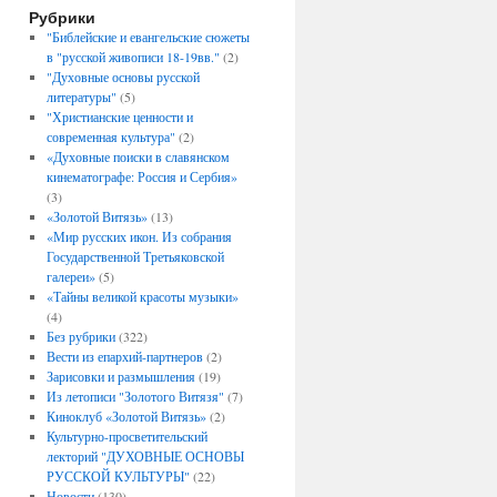
Рубрики
"Библейские и евангельские сюжеты
в "русской живописи 18-19вв."
(2)
"Духовные основы русской
литературы"
(5)
"Христианские ценности и
современная культура"
(2)
«Духовные поиски в славянском
кинематографе: Россия и Сербия»
(3)
«Золотой Витязь»
(13)
«Мир русских икон. Из собрания
Государственной Третьяковской
галереи»
(5)
«Тайны великой красоты музыки»
(4)
Без рубрики
(322)
Вести из епархий-партнеров
(2)
Зарисовки и размышления
(19)
Из летописи "Золотого Витязя"
(7)
Киноклуб «Золотой Витязь»
(2)
Культурно-просветительский
лекторий "ДУХОВНЫЕ ОСНОВЫ
РУССКОЙ КУЛЬТУРЫ"
(22)
Новости
(130)