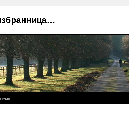
избранница…
ьтуры