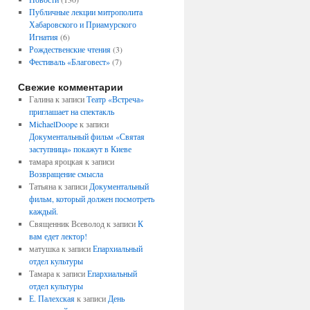
Публичные лекции митрополита
Хабаровского и Приамурского
Игнатия
(6)
Рождественские чтения
(3)
Фестиваль «Благовест»
(7)
Свежие комментарии
Галина
к записи
Театр «Встреча»
приглашает на спектакль
MichaelDoope
к записи
Документальный фильм «Святая
заступница» покажут в Киеве
тамара яроцкая
к записи
Возвращение смысла
Татьяна
к записи
Документальный
фильм, который должен посмотреть
каждый.
Священник Всеволод
к записи
К
вам едет лектор!
матушка
к записи
Епархиальный
отдел культуры
Тамара
к записи
Епархиальный
отдел культуры
Е. Палехская
к записи
День