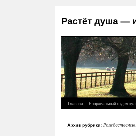
Растёт душа — 
Главная
Епархиальный отдел кул
Перейти
к
Рождественски
Архив рубрики:
содержимому