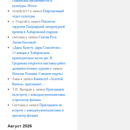
славянской письменности и
культуры. Итоги
vestnik2013
к записи
Епархиальный
отдел культуры
о. Георгий
к записи
Писатели-
лауреаты Патриаршей литературной
премии в Хабаровской епархии
светлана
к записи
Святая Русь
Лилии Евсеевой
«Дары Христу, дары Спасителю».
13 января в Хабаровском
краеведческом музее им. Н.
Гродекова откроется выставка работ
дальневосточных художн
к записи
Наталья Пошина: Спешите видеть!
Анна
к записи
Киноклуб «Золотой
Витязь» приглашает…
Т.И..Яроцкая
к записи
Приглашаем
на встречу с кинодокументалистами
и просмотр фильма
Светлана
к записи
Приглашаем на
встречу с кинодокументалистами и
просмотр фильма
Август 2026