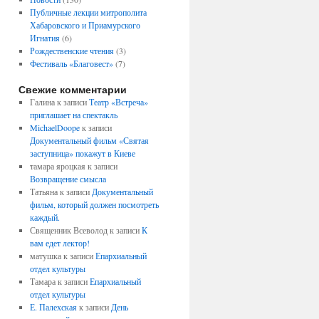
Публичные лекции митрополита
Хабаровского и Приамурского
Игнатия
(6)
Рождественские чтения
(3)
Фестиваль «Благовест»
(7)
Свежие комментарии
Галина
к записи
Театр «Встреча»
приглашает на спектакль
MichaelDoope
к записи
Документальный фильм «Святая
заступница» покажут в Киеве
тамара яроцкая
к записи
Возвращение смысла
Татьяна
к записи
Документальный
фильм, который должен посмотреть
каждый.
Священник Всеволод
к записи
К
вам едет лектор!
матушка
к записи
Епархиальный
отдел культуры
Тамара
к записи
Епархиальный
отдел культуры
Е. Палехская
к записи
День