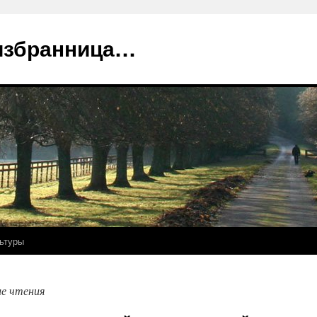
избранница…
ьтуры
е чтения