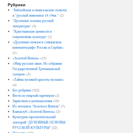
Рубрики
"Библейские и евангельские сюжеты
в "русской живописи 18-19вв."
(2)
"Духовные основы русской
литературы"
(5)
"Христианские ценности и
современная культура"
(2)
«Духовные поиски в славянском
кинематографе: Россия и Сербия»
(3)
«Золотой Витязь»
(13)
«Мир русских икон. Из собрания
Государственной Третьяковской
галереи»
(5)
«Тайны великой красоты музыки»
(4)
Без рубрики
(322)
Вести из епархий-партнеров
(2)
Зарисовки и размышления
(19)
Из летописи "Золотого Витязя"
(7)
Киноклуб «Золотой Витязь»
(2)
Культурно-просветительский
лекторий "ДУХОВНЫЕ ОСНОВЫ
РУССКОЙ КУЛЬТУРЫ"
(22)
Новости
(130)