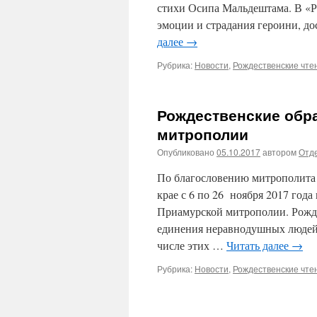
стихи Осипа Мальдештама. В «Р
эмоции и страдания героини, д
далее
→
Рубрика:
Новости
,
Рождественские чте
Рождественские обр
митрополии
Опубликовано
05.10.2017
автором
Отде
По благословению митрополита
крае с 6 по 26 ноября 2017 год
Приамурской митрополии. Рожде
единения неравнодушных людей,
числе этих …
Читать далее
→
Рубрика:
Новости
,
Рождественские чте