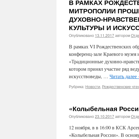
В РАМКАХ РОЖДЕСТ
МИТРОПОЛИИ ПРОШ
ДУХОВНО-НРАВСТВЕ
КУЛЬТУРЫ И ИСКУС
Опубликовано
13.11.2017
автором
Отде
В рамках VI Рождественских об
конференц-зале Краевого музея 
«Традиционные духовно-нравств
котором принял участие ряд вед
искусствоведы, …
Читать далее
Рубрика:
Новости
,
Рождественские чте
«Колыбельная Росси
Опубликовано
23.10.2017
автором
Отде
12 ноября, в в 16:00 в КСК Арс
«Колыбельная России». В основ