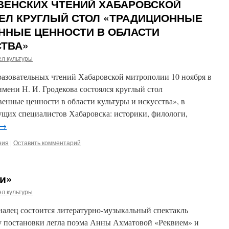
ВЕНСКИХ ЧТЕНИЙ ХАБАРОВСКОЙ
ЕЛ КРУГЛЫЙ СТОЛ «ТРАДИЦИОННЫЕ
ННЫЕ ЦЕННОСТИ В ОБЛАСТИ
СТВА»
л культуры
разовательных чтений Хабаровской митрополии 10 ноября в
имени Н. И. Гродекова состоялся круглый стол
енные ценности в области культуры и искусства», в
ущих специалистов Хабаровска: историки, филологи,
→
ния
|
Оставить комментарий
и»
л культуры
еналец состоится литературно-музыкальный спектакль
у постановки легла поэма Анны Ахматовой «Реквием» и