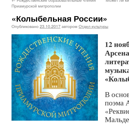
Приамурской митрополии
«Колыбельная России»
Опубликовано
23.10.2017
автором
Отдел культуры
12 нояб
Арсена
литера
музык
«Колыб
В осно
поэма 
«Рекви
Мальде