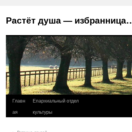
Растёт душа — избранница
Перейти
Главн
Епархиальный отдел
к
ая
культуры
содержимому
←
Встреча друзей