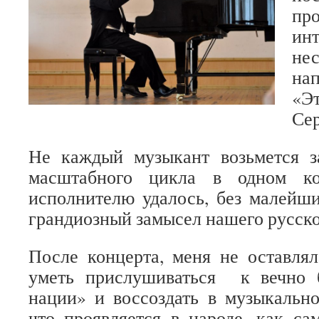
про
ин
н
на
«Э
Сер
Не каждый музыкант возьмется з
масштабного цикла в одном ко
исполнителю удалось, без малейши
грандиозный замысел нашего русско
После концерта, меня не оставля
уметь прислушиваться к вечно 
нации» и воссоздать в музыкально
что проявляется в народе, как са