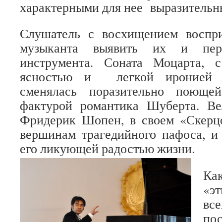
характерными для нее выразительн
Слушатель с восхищением воспр
музыканта выявить их и пер
инструмента. Соната Моцарта, 
ясностью и легкой иронией «г
сменялась поразительно поющей
фактурой романтика Шуберта. В
Фридерик Шопен, в своем «Скер
вершинам трагедийного пафоса, и
его ликующей радостью жизни.
Как
«э
вс
п