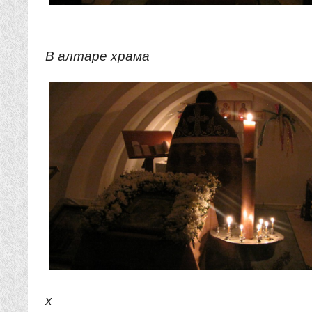
В алтаре храма
х