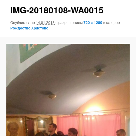
н
и
IMG-20180108-WA0015
ю
г
а
Опубликовано
14.01.2018
с разрешением
720 × 1280
в галерее
ц
Рождество Христово
и
я
п
о
и
з
о
б
р
а
ж
е
н
и
я
м