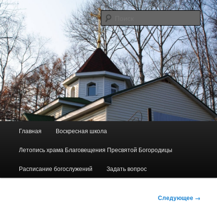
Перейти
Сайт прихода в честь Благовещения Пресвятой Богородицы пос.
Майского
к
Поис
основному
содержимому
"Родник"
Г
Главная
Воскресная школа
л
а
Летопись храма Благовещения Пресвятой Богородицы
в
н
Расписание богослужений
Задать вопрос
о
е
Н
м
Следующее →
а
е
в