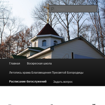
Перейти
Сайт прихода в честь Благовещения Пресвятой Богородицы пос.
Майского
к
Поис
основному
содержимому
"Родник"
Г
Главная
Воскресная школа
л
а
Летопись храма Благовещения Пресвятой Богородицы
в
н
Расписание богослужений
Задать вопрос
о
е
м
е